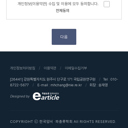
개인정보(이용약관) 수집 및 이용에 모두 동의합니다.
전체동의
수집하는 개인정보 항목
학회는 회원가입, 상담, 서비스 신청 등등을 위해 아래와 같은
다음
개인정보를 수집하고 있습니다.
- 수집항목 : 이름 , 생년월일 , 로그인ID , 자택 전화번호 , 자택
주소 , 휴대전화번호 , 이메일 , 회사명 , 직책 , 접속로그
- 개인정보 수집방법 : 홈페이지(회원가입)
개인정보처리방침
/
이용약관
/
이메일수집거부
[26441] 강원특별자치도 원주시 단구로 171 국립공원연구원
/
Tel : 010-
개인정보의 수집 및 이용목적
8722-5677
/
E-mail : mhchang@nie.re.kr
/
회장 : 송재영
Designed by
학회는 수집한 개인정보를 다음의 목적을 위해 활용합니다.
- 회원 관리 :회원제 서비스 이용에 따른 본인확인 , 불량회원의
부정 이용 방지와 비인가 사용 방지 , 가입 의사 확인 ,고지사항
COPYRIGHT ⓒ 한국양서 ·파충류학회 All RIGHTS RESERVED.
전달