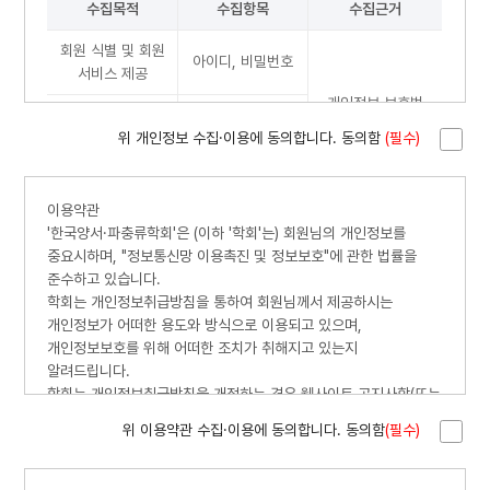
수집목적
수집항목
수집근거
회원 식별 및 회원
아이디, 비밀번호
서비스 제공
개인정보 보호법
회원 상담 및 관리
전화번호(휴대폰)
제 15조 1항
위 개인정보 수집·이용에 동의합니다. 동의함
(필수)
서비스 변경사항
이메일
및 공지사항 전달
이용약관
※ 귀하는 우리 홈페이지의 서비스 이용에 필요한 최소한의 필수
'한국양서·파충류학회'은 (이하 '학회'는) 회원님의 개인정보를
개인정보 수집·이용에 동의하지 않을 수 있으나, 동의를 거부할
중요시하며, "정보통신망 이용촉진 및 정보보호"에 관한 법률을
경우 회원제 서비스 이용이 불가합니다.
준수하고 있습니다.
학회는 개인정보취급방침을 통하여 회원님께서 제공하시는
개인정보가 어떠한 용도와 방식으로 이용되고 있으며,
개인정보보호를 위해 어떠한 조치가 취해지고 있는지
알려드립니다.
학회는 개인정보취급방침을 개정하는 경우 웹사이트 공지사항(또는
개별공지)을 통하여 공지할 것입니다.
위 이용약관 수집·이용에 동의합니다. 동의함
(필수)
- 본 방침은 : 2021 년 3월 부터 시행됩니다.