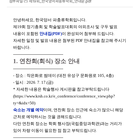
첨부파일
제19회_한국양서파충류학회_안내문.pdf
안녕하세요, 한국양서·파충류학회입니다.
제19회 정기총회 및 학술발표대회의 야외조사 및 구두 발표
내용이 포함된
안내집(PDF)
이 완성되어 첨부해 드립니다.
자세한 일정 및 발표 내용은 첨부된 PDF 안내집을 참고해 주시기
바랍니다.
----------------------------------------
1. 연찬회(회식) 장소 안내
----------------------------------------
- 장소 : 작은화로 썸데이 (대전 유성구 문화원로 105, 4층)
- 일시 : 2026. 7. 17.(금)
* 자세한 내용은 학술행사 게시판을 참고부탁드립니다
(https://www.krsh.co.kr/e_conference/conference_view.php?
ty=&idx=50
)
숙소는 개별 예약
이며, 연찬회 장소 인근에 숙소가 많으니 해당
근처로 예약하시는 것을 권해드립니다.
다만 연찬회 장소는 학회 행사장(국립중앙과학관)과는 거리가
있어 차량 이동이 필요한 점 참고 부탁드립니다.
----------------------------------------