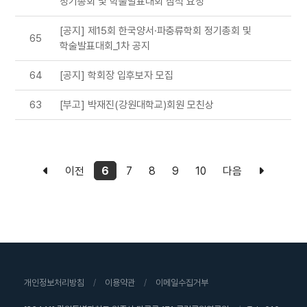
정기총회 및 학술발표대회 참석 요청
[공지] 제15회 한국양서·파충류학회 정기총회 및
65
학술발표대회_1차 공지
64
[공지] 학회장 입후보자 모집
63
[부고] 박재진(강원대학교)회원 모친상
이전
6
7
8
9
10
다음
개인정보처리방침
/
이용약관
/
이메일수집거부