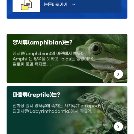
논문바로가기
→
양서류(amphibian)는?
양서류(amphibian)의 어원에서 보듯이
Amphi-는 양쪽을 뜻하고 -bios는 생명이라는
말로써 물과 육지를 ...
파충류(reptile)는?
진화상 원시 양서류에 속하는 사지류(Tetrapods)
인미치류(Labyrinthodontia)에서 약 3억...