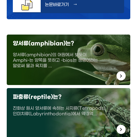
논문바로가기
→
양서류(amphibian)는?
양서류(amphibian)의 어원에서 보듯이
Amphi-는 양쪽을 뜻하고 -bios는 생명이라는
말로써 물과 육지를 ...
파충류(reptile)는?
진화상 원시 양서류에 속하는 사지류(Tetrapods)
인미치류(Labyrinthodontia)에서 약 3억...